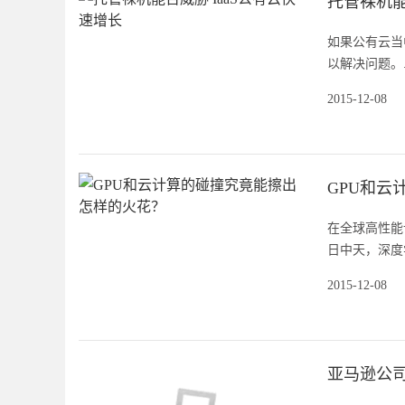
托管裸机能
如果公有云当
以解决问题。..
2015-12-08
GPU和云
在全球高性能
日中天，深度
2015-12-08
亚马逊公