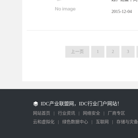
2015-12-04
上一页
1
2
3
IDC产业联盟网，IDC行业门户网站！
网站首页
|
行业资讯
|
网络安全
|
厂商专区
云和虚拟化
|
绿色数据中心
|
互联网
|
存储与灾备