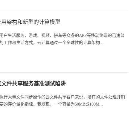
应用架构和新型的计算模型
用户生活服务、游戏、视频、拼车等众多的APP等移动终端的迅速普
的工作和生活方式，云计算通过一个全球性的计算架构...
云文件共享服务基准测试陷阱
执行大量文件同步操作的云文件共享客户来说，潜在的文件处理开销
的评价量化指标。我发现，一个容量为50MB或100M...