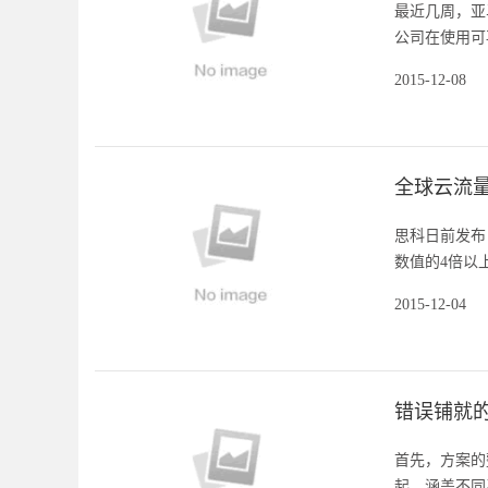
最近几周，亚
公司在使用可
2015-12-08
全球云流量
思科日前发布
数值的4倍以上
2015-12-04
错误铺就
首先，方案的
起，涵盖不同