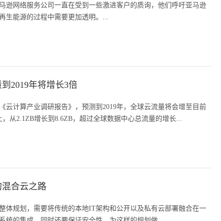
马逊网络服务公司一直在受到一些激进客户的质询，他们呼吁亚马逊
再生能源的过程中需要更加透明。...
到2019年将增长3倍
《云计算产业调研报告》，预测到2019年，全球云流量将会增至目前
，从2.1ZB增长到8.6ZB，超过全球数据中心总流量的增长...
的混合云之路
整体规划，需要将传统的本地IT架构和公开以及私有云部署融合在一
系统的集成，同时还要保证安全性。为这样的规划做...